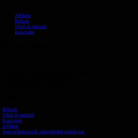
Affiliate
Rólunk
Vízió és misszió
Kapcsolat
HU-warranty
WIRED TO THRIVE! ONLINE COURSE
Copyright
©
2016 by Gregg Braden
Originally published in 2016 by Hay House Inc. USA
Linkek
Rólunk
Vízió és misszió
Kapcsolat
Affiliate
Jogi nyilatkozat és adatvédelmi szabályzat