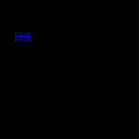
Kövess minket!
Maradj velünk és ne szalassz el egyetlen közelgő tanfolyamot és
summitot sem
Követés
Követés